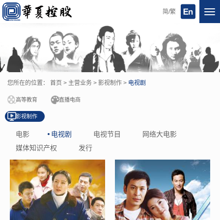
简/繁
Tog
nav
您所在的位置：
首页
>
主营业务
>
影视制作
>
电视剧
高等教育
直播电商
影视制作
电影
电视剧
电视节目
网络大电影
媒体知识产权
发行